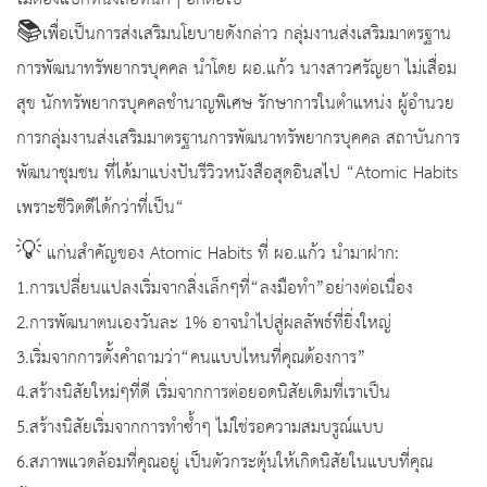
ไม่ต้องแบกหนังสือหนักๆ อีกต่อไป
📚เพื่อเป็นการส่งเสริมนโยบายดังกล่าว กลุ่มงานส่งเสริมมาตรฐาน
การพัฒนาทรัพยากรบุคคล นำโดย ผอ.แก้ว นางสาวศรัญยา ไม่เสื่อม
สุข นักทรัพยากรบุคคลชำนาญพิเศษ รักษาการในตำแหน่ง ผู้อำนวย
การกลุ่มงานส่งเสริมมาตรฐานการพัฒนาทรัพยากรบุคคล สถาบันการ
พัฒนาชุมชน ที่ได้มาแบ่งปันรีวิวหนังสือสุดอินสไป “Atomic Habits
เพราะชีวิตดีได้กว่าที่เป็น“
💡 แก่นสำคัญของ Atomic Habits ที่ ผอ.แก้ว นำมาฝาก:
1.การเปลี่ยนแปลงเริ่มจากสิ่งเล็กๆที่“ลงมือทำ”อย่างต่อเนื่อง
2.การพัฒนาตนเองวันละ 1% อาจนำไปสู่ผลลัพธ์ที่ยิ่งใหญ่
3.เริ่มจากการตั้งคำถามว่า“คนแบบไหนที่คุณต้องการ”
4.สร้างนิสัยใหม่ๆที่ดี เริ่มจากการต่อยอดนิสัยเดิมที่เราเป็น
5.สร้างนิสัยเริ่มจากการทำซ้ำๆ ไม่ใช่รอความสมบรูณ์แบบ
6.สภาพแวดล้อมที่คุณอยู่ เป็นตัวกระตุ้นให้เกิดนิสัยในแบบที่คุณ