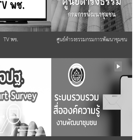
TV พช.
ศูนย์ดำรงธรรมกรมการพัฒนาชุมชน