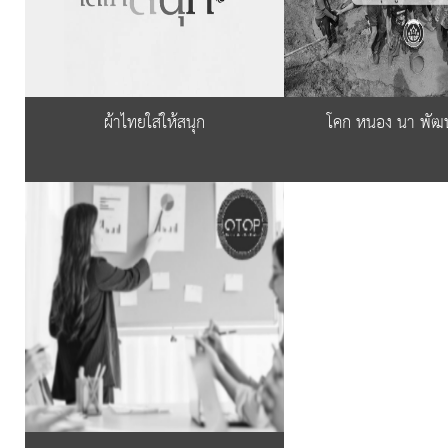
ผ้าไทยใส่ให้สนุก
โคก หนอง นา พัฒ