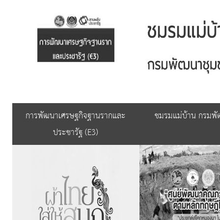
การพัฒนาเศรษฐกิจฐานรากและ
ชมรมแม่บ้าน กรมพ
ประชารัฐ (E3)