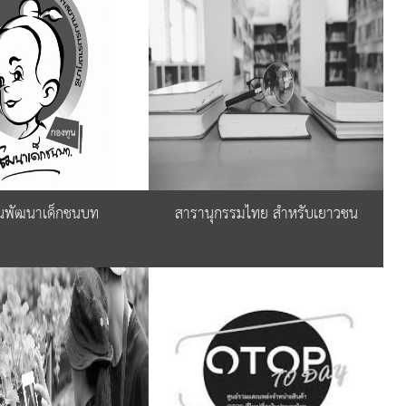
นพัฒนาเด็กชนบท
สารานุกรรมไทย สำหรับเยาวชน