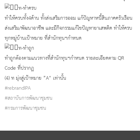
ท-ทำครบ
ทำให้ครบทั้ง4ด้าน ทั้งส่งเสริมการออม แก้ปัญหาหนี้สินภาคครัวเรือน
ส่งเสริม/พัฒนาอาชีพ และมีกิจกรรมแก้ไขปัญหายาเสพติด ทำให้ครบ
ทุกหมู่บ้านเป้าหมาย ที่สำนักทุนฯกำหนด
ท-ทำถูก
ทำถูกต้องตามแนวทางที่สำนักทุนฯกำหนด รายละเอียดตาม QR
Code ที่ปรากฏ
(4) ท มุ่งสู่เป้าหมาย ”A“ เท่านั้น
#rebrandIPA
#สถาบันการพัฒนาชุมชน
#กรมการพัฒนาชุมชน