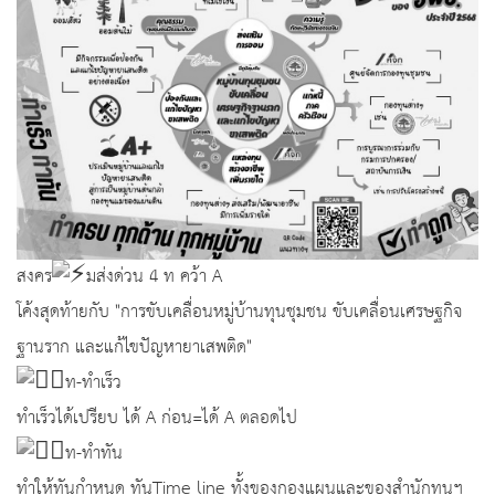
สงคร
มส่งด่วน 4 ท คว้า A
โค้งสุดท้ายกับ "การขับเคลื่อนหมู่บ้านทุนชุมชน ขับเคลื่อนเศรษฐกิจ
ฐานราก และแก้ไขปัญหายาเสพติด"
ท-ทำเร็ว
ทำเร็วได้เปรียบ ได้ A ก่อน=ได้ A ตลอดไป
ท-ทำทัน
ทำให้ทันกำหนด ทันTime line ทั้งของกองแผนและของสำนักทุนฯ