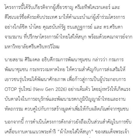
โครงการนี้ได้รับเกียรติจากผู้เชี่ยวชาญ ครีเอทีฟไดเรกเตอร์ และ
ดีไซเนอร์ชื่อดังระดับประเทศ มาให้คำแนะนำแก่ผู้เข้าร่วมโครงการ
อย่างใกล้ชิด นำโดย คุณธนันท์รัฐ ธนเสฏฐการย์ และ ดร.ศรินดา
จามรมาน ที่ปรึกษาโครงการผ้าไทยใส่ให้สนุก พร้อมด้วยคณาจารย์จาก
มหาวิทยาลัยศรีนครินทรวิโรฒ
นายสยาม ศิริมงคล อธิบดีกรมการพัฒนาชุมชน กล่าวว่า กรมการ
พัฒนาชุมชน กระทรวงมหาดไทย ให้ความสำคัญกับการส่งเสริมให้
เยาวชนรุ่นใหม่ได้พัฒนาศักยภาพ เพื่อก้าวสู่การเป็นผู้ประกอบการ
OTOP รุ่นใหม่ (New Gen 2026) อย่างเต็มตัว โดยมุ่งหวังให้เกิดแรง
บันดาลใจในการอนุรักษ์และพัฒนามรดกภูมิปัญญาผ้าไทยและงาน
หัตถกรรม ควบคู่ไปกับการสร้างมูลค่าเพิ่มให้กับผลิตภัณฑ์จากชุมชน
นอกจากนี้ การดำเนินโครงการดังกล่าวยังถือเป็นส่วนสำคัญในการขับ
เคลื่อนงานตามแนวพระดำริ “ผ้าไทยใส่ให้สนุก” ของสมเด็จพระเจ้า